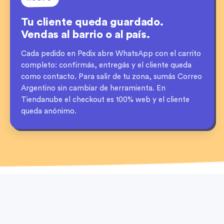
Tu cliente queda guardado.
Vendas al barrio o al país.
Cada pedido en Pedix abre WhatsApp con el carrito
completo: confirmás, entregás y el cliente queda
como contacto. Para salir de tu zona, sumás Correo
Argentino sin cambiar de herramienta. En
Tiendanube el checkout es 100% web y el cliente
queda anónimo.