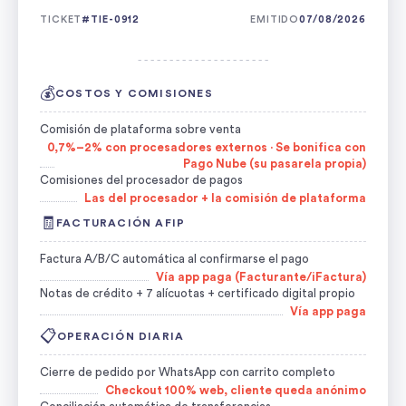
TICKET
#TIE-0912
EMITIDO
07/08/2026
- - - - - - - - - - - - - - - - - - - - -
💰
COSTOS Y COMISIONES
Comisión de plataforma sobre venta
0,7%–2% con procesadores externos · Se bonifica con
Pago Nube (su pasarela propia)
Comisiones del procesador de pagos
Las del procesador + la comisión de plataforma
🧾
FACTURACIÓN AFIP
Factura A/B/C automática al confirmarse el pago
Vía app paga (Facturante/iFactura)
Notas de crédito + 7 alícuotas + certificado digital propio
Vía app paga
📋
OPERACIÓN DIARIA
Cierre de pedido por WhatsApp con carrito completo
Checkout 100% web, cliente queda anónimo