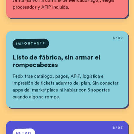
venta (salvo 1% con link de MercadoPago), elegís
procesador y AFIP incluida.
N°
02
IMPORTANTE
Listo de fábrica, sin armar el
rompecabezas
Pedix trae catálogo, pagos, AFIP, logística e
impresión de tickets adentro del plan. Sin conectar
apps del marketplace ni hablar con 5 soportes
cuando algo se rompe.
N°
03
NUEVO