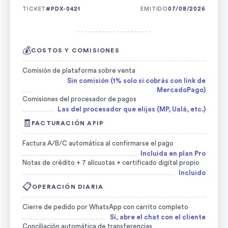
TICKET
#PDX-0421
EMITIDO
07/08/2026
- - - - - - - - - - - - - - - - - - - - -
💰
COSTOS Y COMISIONES
Comisión de plataforma sobre venta
Sin comisión (1% solo si cobrás con link de
MercadoPago)
Comisiones del procesador de pagos
Las del procesador que elijas (MP, Ualá, etc.)
🧾
FACTURACIÓN AFIP
Factura A/B/C automática al confirmarse el pago
Incluida en plan Pro
Notas de crédito + 7 alícuotas + certificado digital propio
Incluido
📋
OPERACIÓN DIARIA
Cierre de pedido por WhatsApp con carrito completo
Sí, abre el chat con el cliente
Conciliación automática de transferencias