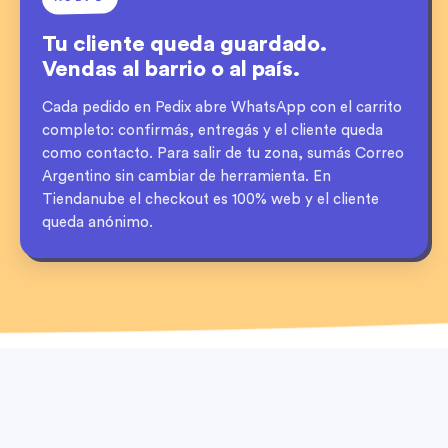
Tu cliente queda guardado.
Vendas al barrio o al país.
Cada pedido en Pedix abre WhatsApp con el carrito
completo: confirmás, entregás y el cliente queda
como contacto. Para salir de tu zona, sumás Correo
Argentino sin cambiar de herramienta. En
Tiendanube el checkout es 100% web y el cliente
queda anónimo.