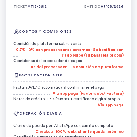
TICKET
#TIE-0912
EMITIDO
07/08/2026
- - - - - - - - - - - - - - - - - - - - -
💰
COSTOS Y COMISIONES
Comisión de plataforma sobre venta
0,7%–2% con procesadores externos · Se bonifica con
Pago Nube (su pasarela propia)
Comisiones del procesador de pagos
Las del procesador + la comisión de plataforma
🧾
FACTURACIÓN AFIP
Factura A/B/C automática al confirmarse el pago
Vía app paga (Facturante/iFactura)
Notas de crédito + 7 alícuotas + certificado digital propio
Vía app paga
📋
OPERACIÓN DIARIA
Cierre de pedido por WhatsApp con carrito completo
Checkout 100% web, cliente queda anónimo