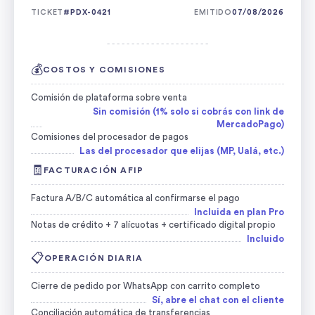
TICKET
#PDX-0421
EMITIDO
07/08/2026
- - - - - - - - - - - - - - - - - - - - -
💰
COSTOS Y COMISIONES
Comisión de plataforma sobre venta
Sin comisión (1% solo si cobrás con link de
MercadoPago)
Comisiones del procesador de pagos
Las del procesador que elijas (MP, Ualá, etc.)
🧾
FACTURACIÓN AFIP
Factura A/B/C automática al confirmarse el pago
Incluida en plan Pro
Notas de crédito + 7 alícuotas + certificado digital propio
Incluido
📋
OPERACIÓN DIARIA
Cierre de pedido por WhatsApp con carrito completo
Sí, abre el chat con el cliente
Conciliación automática de transferencias