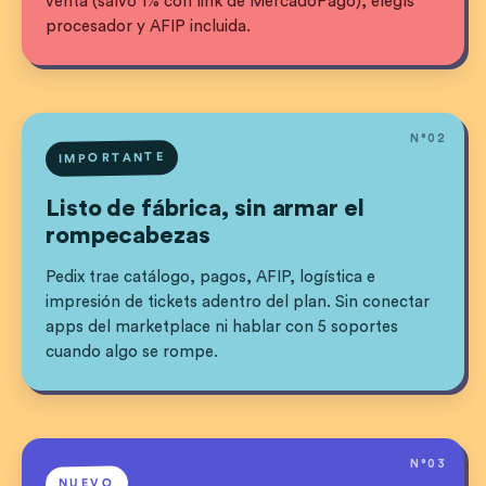
venta (salvo 1% con link de MercadoPago), elegís
procesador y AFIP incluida.
N°
02
IMPORTANTE
Listo de fábrica, sin armar el
rompecabezas
Pedix trae catálogo, pagos, AFIP, logística e
impresión de tickets adentro del plan. Sin conectar
apps del marketplace ni hablar con 5 soportes
cuando algo se rompe.
N°
03
NUEVO